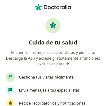
Men
Cirujano Plástico • Bogotá, Cundinamarca
Filtros
Seguro:
Unidad Administrativ
Cirujanos plásticos recomendados de
Cuida de tu salud
Unidad Administrativa Especial De
Aeronáutica Civil en Bogotá
Encuentra los mejores especialistas y pide cita.
Descarga la App y accede gratuitamente a funciones
exclusivas para ti:
Gestiona tus visitas fácilmente
Envía mensajes a tus especialistas
Dra. Diana Carolina Gómez Prada
Recibe recordatorios y notificaciones
·
Ver más
Cirujana plástica