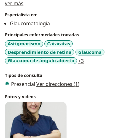
Acerca de mí
ver más
y promoción de salud, amplio sentido del deber, gran
capacidad de trabajo en equipo, trabajo bajo presión y
Especialista en:
preparado conscientemente para laborar en sistemas
Glaucomatología
que prioricen la atención primaria en salud.
Principales enfermedades tratadas
Astigmatismo
Cataratas
Desprendimiento de retina
Glaucoma
a11y_sr_more_diseases
Glaucoma de ángulo abierto
+3
Tipos de consulta
Presencial
Ver direcciones (1)
Fotos y videos