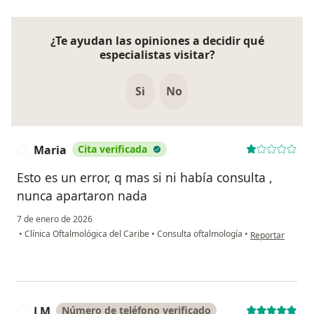
¿Te ayudan las opiniones a decidir qué
especialistas visitar?
Si
No
Maria
Cita verificada
M
Esto es un error, q mas si ni había consulta ,
nunca apartaron nada
7 de enero de 2026
en opinión del u
•
Clínica Oftalmológica del Caribe
•
Consulta oftalmología
•
Reportar
LM
Número de teléfono verificado
L