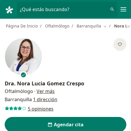
Men
¿Qué estás buscando?
Página De Inicio
Oftalmólogo
Barranquilla
Nora Lu
Cambiar de c
Dra.
Nora Lucia Gomez Crespo
sobre las especializaciones
Oftalmólogo
·
Ver más
Barranquilla
1 dirección
5 opiniones
Agendar cita