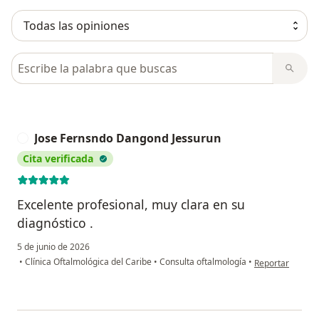
Busca en opiniones
Jose Fernsndo Dangond Jessurun
J
Cita verificada
Excelente profesional, muy clara en su
diagnóstico .
5 de junio de 2026
en opinión del 
•
Clínica Oftalmológica del Caribe
•
Consulta oftalmología
•
Reportar