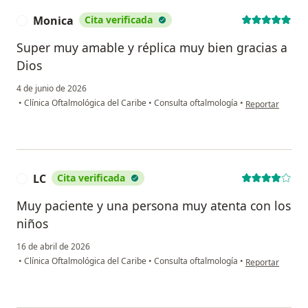
Monica
Cita verificada
M
Super muy amable y réplica muy bien gracias a
Dios
4 de junio de 2026
en opinión del 
•
Clínica Oftalmológica del Caribe
•
Consulta oftalmología
•
Reportar
LC
Cita verificada
L
Muy paciente y una persona muy atenta con los
niños
16 de abril de 2026
en opinión del u
•
Clínica Oftalmológica del Caribe
•
Consulta oftalmología
•
Reportar