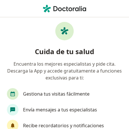
Men
Orzuelo • Barranquilla, Atlántico
Filtros
• 1
Seguro
Mapa
Especialistas en Orzuelo en Barranquilla
Cuida de tu salud
Encuentra los mejores especialistas y pide cita.
¿Qué especialidad estás buscando?
Descarga la App y accede gratuitamente a funciones
Oftalmólogo
Médico general
Optómetra
exclusivas para ti:
Gestiona tus visitas fácilmente
Envía mensajes a tus especialistas
Recibe recordatorios y notificaciones