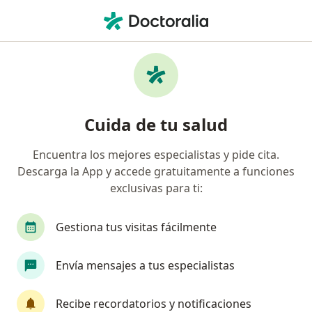
Men
Chalazión • Barranquilla, Atlántico
Filtros
• 1
Seguro
Mapa
Especialistas en Chalazión en Barranquilla
Cuida de tu salud
Encuentra los mejores especialistas y pide cita.
¿Qué especialidad estás buscando?
Descarga la App y accede gratuitamente a funciones
Oftalmólogo
Médico general
Optómetra
exclusivas para ti:
Gestiona tus visitas fácilmente
Envía mensajes a tus especialistas
Recibe recordatorios y notificaciones