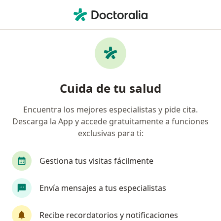
Men
Retinopatía De La Prematuridad • Barranquilla, Atlántico
Filtros
• 1
Seguro
Mapa
Especialistas en Retinopatía de la
Cuida de tu salud
prematuridad en Barranquilla
Encuentra los mejores especialistas y pide cita.
Descarga la App y accede gratuitamente a funciones
¿Qué especialidad estás buscando?
exclusivas para ti:
Oftalmólogo
Optómetra
Gestiona tus visitas fácilmente
Envía mensajes a tus especialistas
Recibe recordatorios y notificaciones