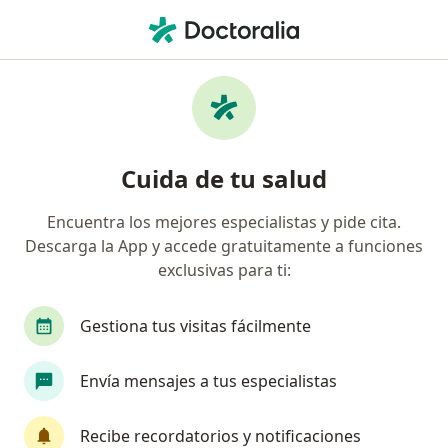
Men
Ambliopía • Barranquilla, Atlántico
Filtros
• 1
Seguro
Mapa
Especialistas en Ambliopía en Barranquilla
Cuida de tu salud
Encuentra los mejores especialistas y pide cita.
¿Qué especialidad estás buscando?
Descarga la App y accede gratuitamente a funciones
Oftalmólogo
Optómetra
Terapeuta comp
exclusivas para ti:
Gestiona tus visitas fácilmente
Envía mensajes a tus especialistas
Recibe recordatorios y notificaciones