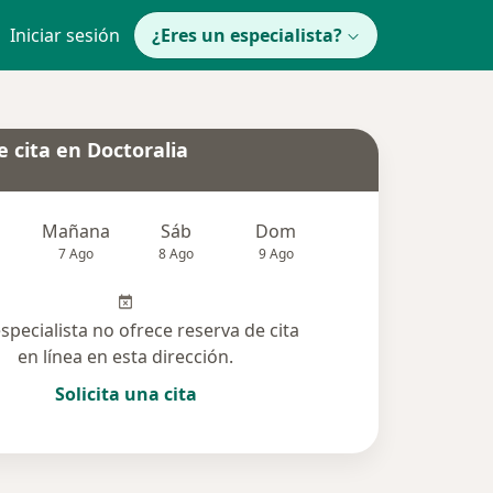
Iniciar sesión
¿Eres un especialista?
 cita en Doctoralia
Mañana
Sáb
Dom
Lun
Mar
7 Ago
8 Ago
9 Ago
10 Ago
11 Ag
especialista no ofrece reserva de cita
en línea en esta dirección.
Solicita una cita