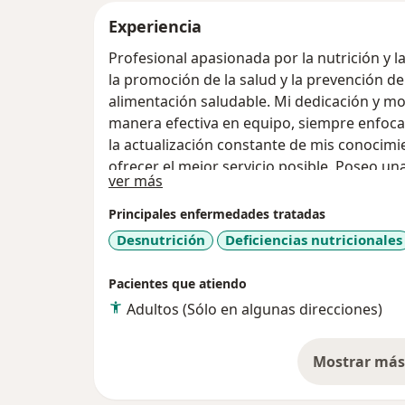
Experiencia
Profesional apasionada por la nutrición y l
la promoción de la salud y la prevención d
alimentación saludable. Mi dedicación y m
manera efectiva en equipo, siempre enfoca
la actualización constante de mis conocim
ofrecer el mejor servicio posible. Poseo u
Acerca de mí
ver más
por la salud preventiva, lo que me prepara 
manera significativa a cualquier equipo de 
Principales enfermedades tratadas
Desnutrición
Deficiencias nutricionales
Pacientes que atiendo
Adultos (Sólo en algunas direcciones)
Mostrar más 
so