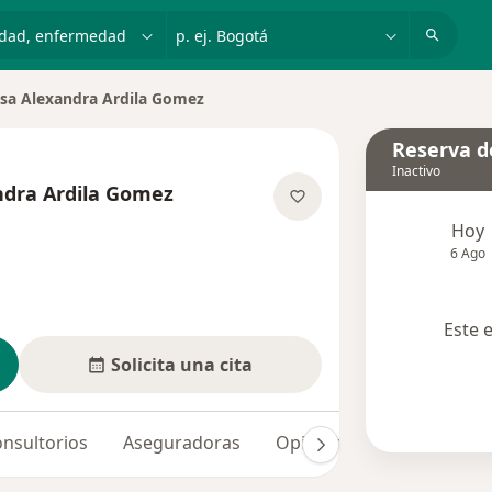
dad, enfermedad o nombre
p. ej. Bogotá
sa Alexandra Ardila Gomez
e ciudad
Reserva de
Inactivo
ndra Ardila Gomez
obre las especializaciones
Hoy
6 Ago
Este 
Solicita una cita
nsultorios
Aseguradoras
Opiniones (2)