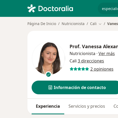
especiali
Página De Inicio
Nutricionista
Cali
Vanes
Cambiar d
Prof.
Vanessa Alexa
s
Nutricionista
·
Ver más
Cali
3 direcciones
2 opiniones
Información de contacto
Experiencia
Servicios y precios
Co