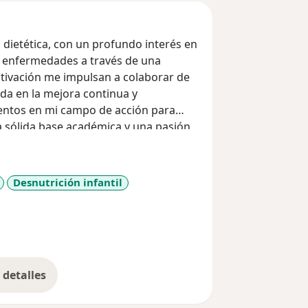
a dietética, con un profundo interés en
e enfermedades a través de una
otivación me impulsan a colaborar de
da en la mejora continua y
ientos en mi campo de acción para
na sólida base académica y una pasión
para enfrentar desafíos y contribuir de
trabajo.
Desnutrición infantil
detalles
bre la experiencia