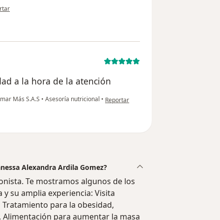
inión del usuario Pablo Marin
rtar
ad a la hora de la atención
en opinión del usuario Rigoberto dorado
 Amar Más S.A.S
•
Asesoría nutricional
•
Reportar
Vanessa Alexandra Ardila Gomez?
onista. Te mostramos algunos de los
a y su amplia experiencia: Visita
n, Tratamiento para la obesidad,
al, Alimentación para aumentar la masa