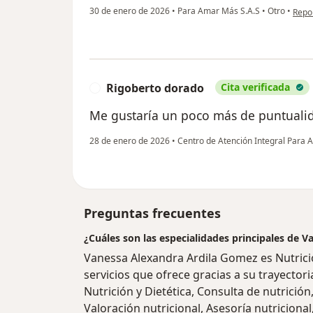
en op
30 de enero de 2026
•
Para Amar Más S.A.S
•
Otro
•
Repo
Rigoberto dorado
Cita verificada
R
Me gustaría un poco más de puntualid
28 de enero de 2026
•
Centro de Atención Integral Para
Preguntas frecuentes
¿Cuáles son las especialidades principales de 
Vanessa Alexandra Ardila Gomez es Nutrici
servicios que ofrece gracias a su trayectori
Nutrición y Dietética, Consulta de nutrició
Valoración nutricional, Asesoría nutricion