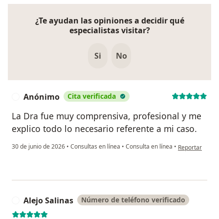
¿Te ayudan las opiniones a decidir qué
especialistas visitar?
Si
No
Anónimo
Cita verificada
A
La Dra fue muy comprensiva, profesional y me
explico todo lo necesario referente a mi caso.
en opinión del
30 de junio de 2026
•
Consultas en línea
•
Consulta en línea
•
Reportar
Alejo Salinas
Número de teléfono verificado
A