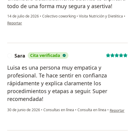
todo de una forma muy segura y asertiva!
14 de julio de 2026
•
Colectivo coworking
•
Visita Nutrición y Dietética
•
en opinión del usuario Karen Ruales
Reportar
Sara
Cita verificada
S
Luisa es una persona muy empatica y
profesional. Te hace sentir en confianza
rápidamente y explica claramente los
procedimientos y etapas a seguir. Super
recomendada!
en opinión del 
30 de junio de 2026
•
Consultas en línea
•
Consulta en línea
•
Reportar