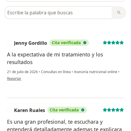
Busca en opiniones
Jenny Gordillo
Cita verificada
J
A la expectativa de mi tratamiento y los
resultados
21 de julio de 2026
•
Consultas en línea
•
Asesoría nutricional online
•
en opinión del usuario Jenny Gordillo
Reportar
Karen Ruales
Cita verificada
K
Es una gran profesional, te escuchara y
entenderá detalladamente ademas te explicara