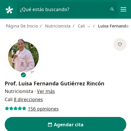
Men
¿Qué estás buscando?
Página De Inicio
Nutricionista
Cali
Luisa Fernanda 
Cambiar de ciudad
Prof.
Luisa Fernanda Gutiérrez Rincón
sobre las especializaciones
Nutricionista
·
Ver más
Cali
8 direcciones
156 opiniones
Agendar cita