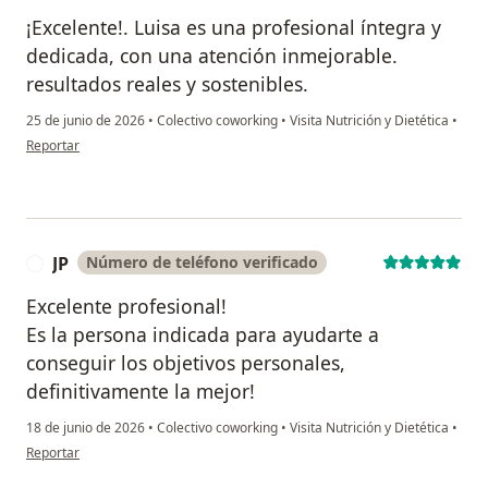
¡Excelente!. Luisa es una profesional íntegra y
dedicada, con una atención inmejorable.
resultados reales y sostenibles.
25 de junio de 2026
•
Colectivo coworking
•
Visita Nutrición y Dietética
•
en opinión del usuario Alejo Salinas
Reportar
JP
Número de teléfono verificado
J
Excelente profesional!
Es la persona indicada para ayudarte a
conseguir los objetivos personales,
definitivamente la mejor!
18 de junio de 2026
•
Colectivo coworking
•
Visita Nutrición y Dietética
•
en opinión del usuario JP
Reportar