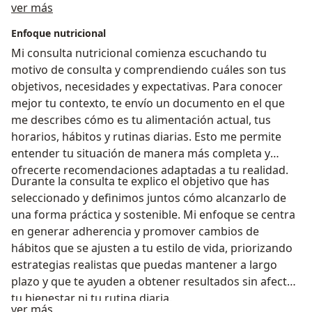
Acerca de mí
ver más
como aficionados, a optimizar su rendimiento a través
de una alimentación balanceada y saludable. Te
Enfoque nutricional
ayudaré a llevar una alimentación rica, fácil de seguir y
Mi consulta nutricional comienza escuchando tu
sin complicaciones. Si buscas mejorar tu salud o
motivo de consulta y comprendiendo cuáles son tus
rendimiento, ¡agenda una cita conmigo! Estoy aquí
objetivos, necesidades y expectativas. Para conocer
para ayudarte a alcanzar tus metas de forma efectiva y
mejor tu contexto, te envío un documento en el que
duradera. Escribeme al WhatsApp
me describes cómo es tu alimentación actual, tus
horarios, hábitos y rutinas diarias. Esto me permite
entender tu situación de manera más completa y
ofrecerte recomendaciones adaptadas a tu realidad.
Durante la consulta te explico el objetivo que has
seleccionado y definimos juntos cómo alcanzarlo de
una forma práctica y sostenible. Mi enfoque se centra
en generar adherencia y promover cambios de
hábitos que se ajusten a tu estilo de vida, priorizando
estrategias realistas que puedas mantener a largo
plazo y que te ayuden a obtener resultados sin afectar
tu bienestar ni tu rutina diaria.
a11y_sr_treatment_approach
ver más