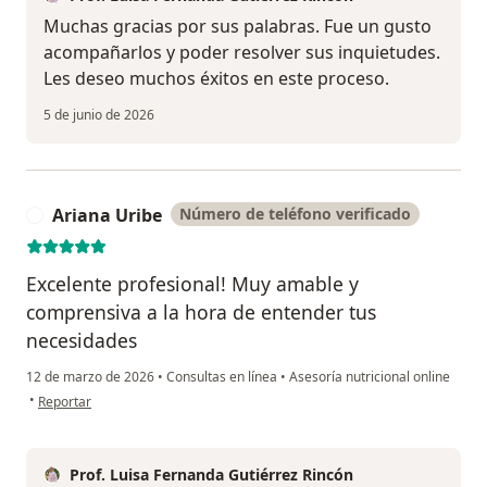
Muchas gracias por sus palabras. Fue un gusto
acompañarlos y poder resolver sus inquietudes.
Les deseo muchos éxitos en este proceso.
5 de junio de 2026
Ariana Uribe
Número de teléfono verificado
A
Excelente profesional! Muy amable y
comprensiva a la hora de entender tus
necesidades
12 de marzo de 2026
•
Consultas en línea
•
Asesoría nutricional online
en opinión del usuario Ariana Uribe
•
Reportar
Prof. Luisa Fernanda Gutiérrez Rincón