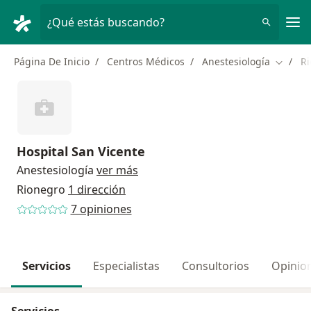
Men
¿Qué estás buscando?
Página De Inicio
Centros Médicos
Anestesiología
R
Cambiar
Hospital San Vicente
Anestesiología
ver más
Rionegro
1 dirección
7 opiniones
Servicios
Especialistas
Consultorios
Opinio
Servicios