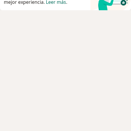
mejor experiencia.
Leer más
.
Servicio
Privacidad y cookies
Quiénes somos
Contacto
Empleos
Nuevas posiciones
Términos y condiciones
Para los pacientes
Especialistas
Clínicas
Pregunta al Experto
Medicamentos
Servicios
Enfermedades
Preguntas Frecuentes
Aplicación para móvil