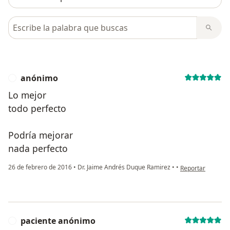
Busca en opiniones
anónimo
A
Lo mejor
todo perfecto
Podría mejorar
nada perfecto
en opinión del u
26 de febrero de 2016
•
Dr. Jaime Andrés Duque Ramirez
•
•
Reportar
paciente anónimo
P