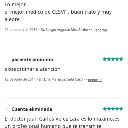
Lo mejor
el mejor medico de CESVF , buen trato y muy
alegre.
en opinión del usuari
25 de enero de 2016
•
Dr. Sergio Augusto Mira Uribe
•
•
Reportar
paciente anónimo
P
extraordinaria atención
en opinión del usuario p
12 de junio de 2014
•
Dr. Lina María Estrada Caro
•
•
Reportar
Cuenta eliminada
El doctor juan Carlos Velez Lara es lo máximo,es
un profesional humano que te transmite