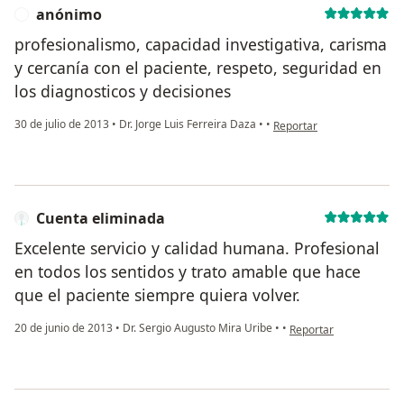
anónimo
A
profesionalismo, capacidad investigativa, carisma
y cercanía con el paciente, respeto, seguridad en
los diagnosticos y decisiones
en opinión del usuario an
30 de julio de 2013
•
Dr. Jorge Luis Ferreira Daza
•
•
Reportar
Cuenta eliminada
Excelente servicio y calidad humana. Profesional
en todos los sentidos y trato amable que hace
que el paciente siempre quiera volver.
en opinión del usuario
20 de junio de 2013
•
Dr. Sergio Augusto Mira Uribe
•
•
Reportar