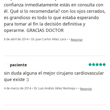
confianza inmediatamente estás en consulta con
él. Qué si lo recomendaría? con los ojos cerrados,
es grandioso es todo lo que estaba esperando
para tomar al fin la decisión definitiva y
operarme. GRACIAS DOCTOR
en opinión del usuario Cuent
8 de abril de 2014
•
Dr. Juan Carlos Vélez Lara
•
•
Reportar
paciente
P
sin duda alguna el mejor cirujano cardiovascular
que existe :)
en opinión del usuari
4 de marzo de 2014
•
Dr. Luis Andrés Vélez Restrepo
•
•
Reportar