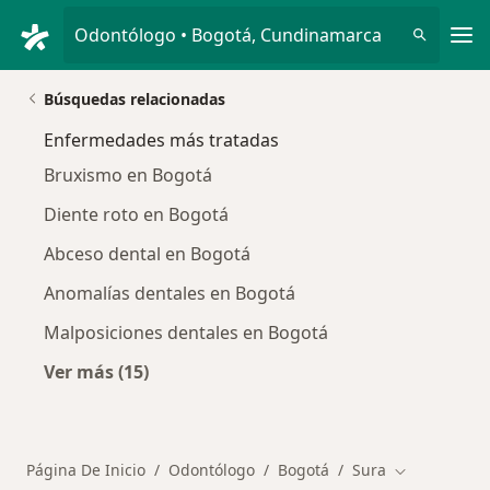
Men
Odontólogo • Bogotá, Cundinamarca
Búsquedas relacionadas
Enfermedades más tratadas
Bruxismo en Bogotá
Diente roto en Bogotá
Abceso dental en Bogotá
Anomalías dentales en Bogotá
Malposiciones dentales en Bogotá
Ver más (15)
Más en esta categoría: Enfermedades más tr
Página De Inicio
Odontólogo
Bogotá
Sura
Cambiar de 