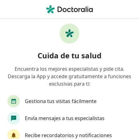
Men
Anomalías Dentales • Bogotá, Cundinamarca
Filtros
• 1
Seguro
Mapa
Especialistas en Anomalías dentales en
Cuida de tu salud
Bogotá
Encuentra los mejores especialistas y pide cita.
Descarga la App y accede gratuitamente a funciones
¿Qué especialidad estás buscando?
exclusivas para ti:
Odontólogo
Ortodoncista
Cirujano maxil
Gestiona tus visitas fácilmente
Envía mensajes a tus especialistas
Recibe recordatorios y notificaciones