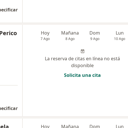
pecificar
 Perico
Hoy
Mañana
Dom
Lun
7 Ago
8 Ago
9 Ago
10 Ago
La reserva de citas en línea no está
disponible
Solicita una cita
pecificar
ela
Hoy
Mañana
Dom
Lun