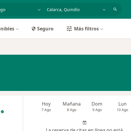
dad, enfermedad o nombre
p. ej. Bogotá
nibles
Seguro
Más filtros
Hoy
Mañana
Dom
Lun
7 Ago
8 Ago
9 Ago
10 Ago
La reserva de citas en línea no está