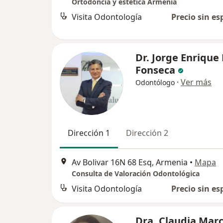
Ortodoncia y estética Armenia
Visita Odontología
Precio sin es
Dr. Jorge Enrique
Fonseca
·
Ver más
Odontólogo
Dirección 1
Dirección 2
Av Bolivar 16N 68 Esq, Armenia
•
Mapa
Consulta de Valoración Odontológica
Visita Odontología
Precio sin es
Dra. Claudia Marc