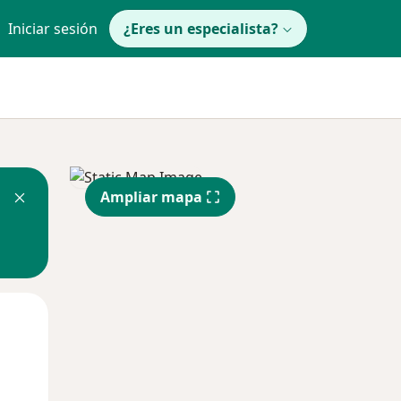
Iniciar sesión
¿Eres un especialista?
Ampliar mapa
Mar
Mié
Jue
11 Ago
12 Ago
13 Ago