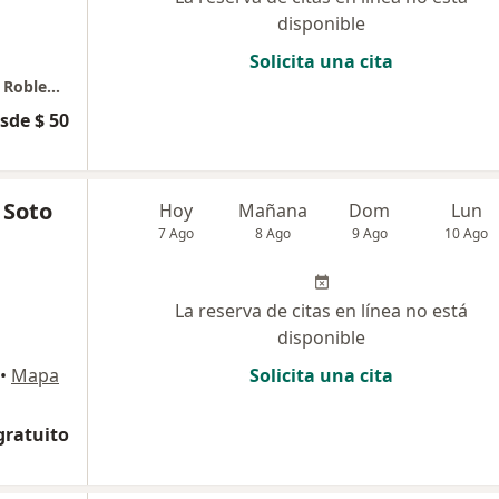
disponible
Solicita una cita
Consultorio Odontológico Dr Carlos Alberto Robledo Hincapie
sde $ 50
 Soto
Hoy
Mañana
Dom
Lun
7 Ago
8 Ago
9 Ago
10 Ago
La reserva de citas en línea no está
disponible
•
Mapa
Solicita una cita
gratuito