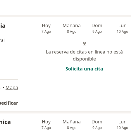
ia
Hoy
Mañana
Dom
Lun
7 Ago
8 Ago
9 Ago
10 Ago
ral
La reserva de citas en línea no está
disponible
Solicita una cita
ultorio 511, Armenia
•
Mapa
pecificar
nica
Hoy
Mañana
Dom
Lun
7 Ago
8 Ago
9 Ago
10 Ago