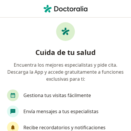
Men
Odontólogo • Palmira, Valle del Cauca
Filtros
Seguro:
Previser
M
Odontólogos recomendados de Previser en
Cuida de tu salud
Palmira
Encuentra los mejores especialistas y pide cita.
Descarga la App y accede gratuitamente a funciones
exclusivas para ti:
Gestiona tus visitas fácilmente
Envía mensajes a tus especialistas
Destacado
Dra. Gladys Reyes Hurtado
Recibe recordatorios y notificaciones
·
Ver más
Odontóloga