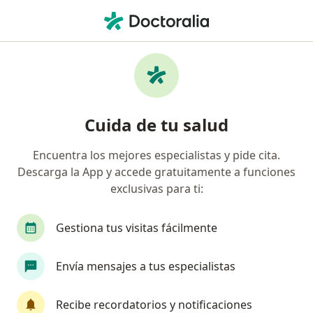
Men
Alteraciones Del Desarrollo Dental • Palmira, Valle del Cauca
Filtros
• 1
Seguro
Mapa
Especialistas en Alteraciones del desarrollo
Cuida de tu salud
dental en Palmira
Encuentra los mejores especialistas y pide cita.
Descarga la App y accede gratuitamente a funciones
¿Qué especialidad estás buscando?
exclusivas para ti:
Odontólogo
Gestiona tus visitas fácilmente
Envía mensajes a tus especialistas
Recibe recordatorios y notificaciones