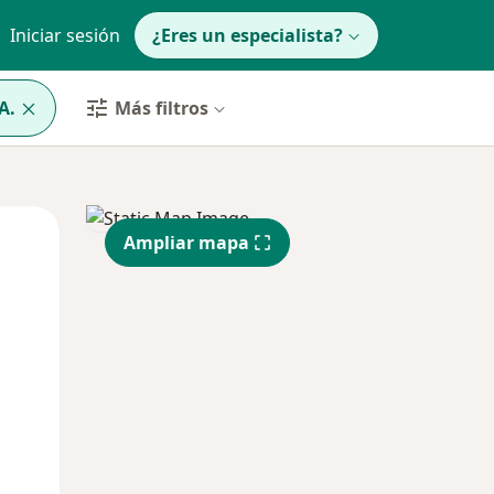
Iniciar sesión
¿Eres un especialista?
A.
Más filtros
Mié
Jue
Vie
Ampliar mapa
12 Ago
13 Ago
14 Ago