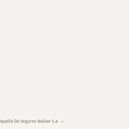
des más tratadas
pañía De Seguros Bolívar S.a.
 de ciudad
Cambiar de ciudad