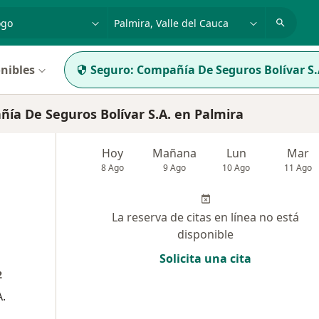
dad, enfermedad o nombre
p. ej. Bogotá
nibles
Seguro:
Compañía De Seguros Bolívar S.
a De Seguros Bolívar S.A. en Palmira
Hoy
Mañana
Lun
Mar
8 Ago
9 Ago
10 Ago
11 Ago
La reserva de citas en línea no está
disponible
Solicita una cita
2
.