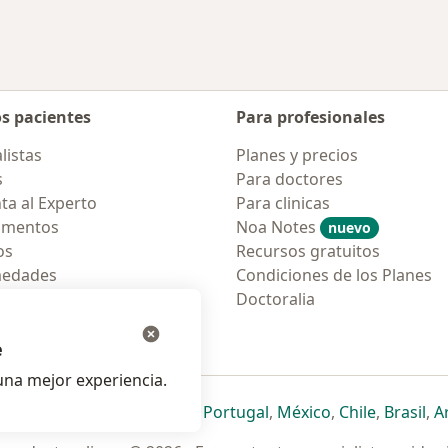
os pacientes
Para profesionales
listas
Planes y precios
s
Para doctores
ta al Experto
Para clinicas
amentos
Noa Notes
nuevo
os
Recursos gratuitos
medades
Condiciones de los Planes
tas Frecuentes
Doctoralia
ión para móvil
e
na mejor experiencia.
ueva pestaña
en una nueva pestaña
e abre en una nueva pestaña
se abre en una nueva pestaña
se abre en una nueva pestaña
se abre en una nueva pestaña
se abre en una nueva p
se abre en una
se abre e
se
Italia
,
Deutschland
,
Česko
,
Portugal
,
México
,
Chile
,
Brasil
,
A