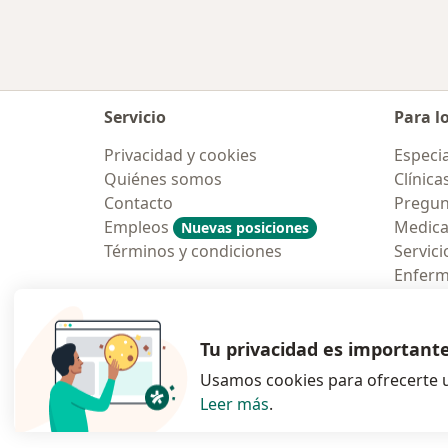
Servicio
Para l
Privacidad y cookies
Especia
Quiénes somos
Clínica
Contacto
Pregun
Empleos
Medic
Nuevas posiciones
Términos y condiciones
Servici
Enfer
Pregun
Aplicac
Tu privacidad es important
Usamos cookies para ofrecerte u
Leer más
.
se abre en una n
se abre 
s
Polska
,
Türkiye
,
España
,