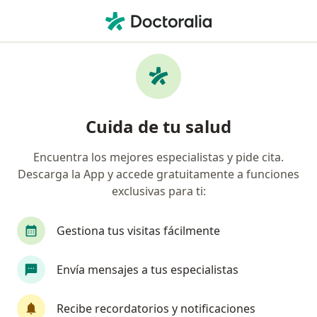
Men
Odontólogo • Palmira, Valle del Cauca
Filtros
Seguro
Mapa
Odontólogos en Palmira
Cuida de tu salud
Encuentra los mejores especialistas y pide cita.
¿Cuál es tu compañía aseguradora?
Descarga la App y accede gratuitamente a funciones
Coomeva Medicina Prepagada S.A.
exclusivas para ti:
Gestiona tus visitas fácilmente
Envía mensajes a tus especialistas
Recibe recordatorios y notificaciones