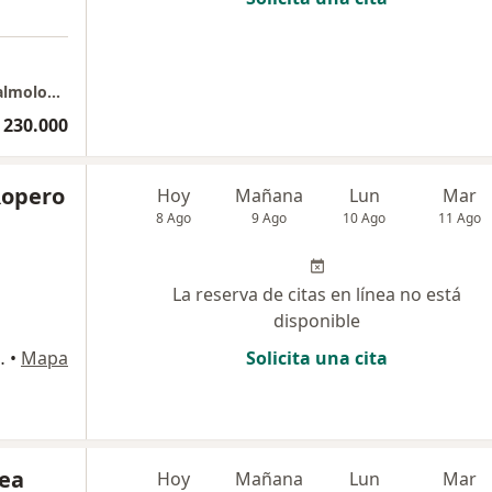
Oftalmologo, Subespecialista en Neuro- oftalmologia
 230.000
 Ropero
Hoy
Mañana
Lun
Mar
8 Ago
9 Ago
10 Ago
11 Ago
La reserva de citas en línea no está
disponible
Porvenir Sector Milla de Oro, Medellín
•
Mapa
Solicita una cita
rea
Hoy
Mañana
Lun
Mar