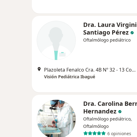
Dra. Laura Virgin
Santiago Pérez
Oftalmólogo pediátrico
Plazoleta Fenalco Cra. 4B Nº 32 - 13 Consultorio 5 Ibagué Tolima Colombia, Ibagué
Visión Pediátrica Ibagué
Dra. Carolina Ber
Hernandez
Oftalmólogo pediátrico,
Oftalmólogo
6 opiniones