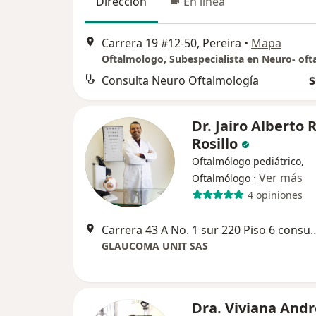
Dirección
En línea
Carrera 19 #12-50, Pereira
•
Mapa
Consulta Neuro Oftalmología
$
Dr. Jairo Alberto
Rosillo
Oftalmólogo pediátrico,
·
Ver más
Oftalmólogo
4 opiniones
Carrera 43 A No. 1 sur 220 Piso 6 consultorio 604 Edificio 
GLAUCOMA UNIT SAS
Dra. Viviana And