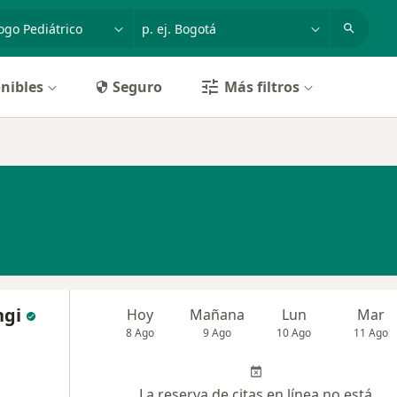
dad, enfermedad o nombre
p. ej. Bogotá
nibles
Seguro
Más filtros
ngi
Hoy
Mañana
Lun
Mar
8 Ago
9 Ago
10 Ago
11 Ago
La reserva de citas en línea no está