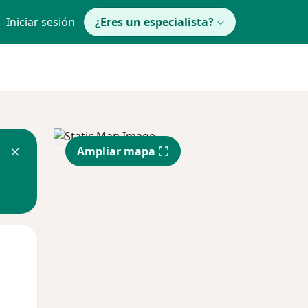
Iniciar sesión
¿Eres un especialista?
Ampliar mapa
Mié
Jue
Vie
12 Ago
13 Ago
14 Ago