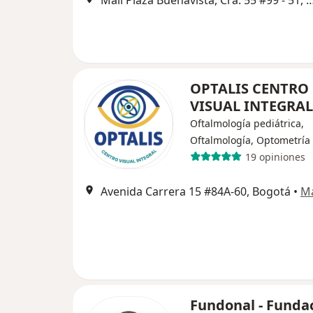
Mall Plaza Buenavista, Cra. 55 #99 - 51, Rioma
OPTALIS CENTRO
VISUAL INTEGRA
Oftalmología pediátrica,
Oftalmología, Optometría
19 opiniones
Avenida Carrera 15 #84A-60, Bogotá
•
M
Fundonal - Funda