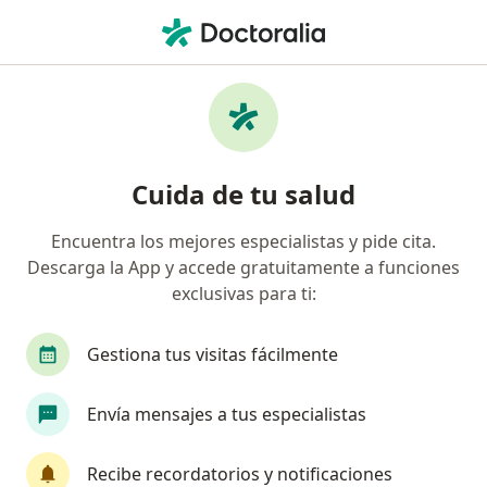
Men
Oftalmólogo • Armenia, Quindío
Filtros
Seguro:
Mapfre Colombia Vida
Oftalmólogos recomendados de Mapfre
Cuida de tu salud
Colombia Vida Seguros S.A. en Armenia
Encuentra los mejores especialistas y pide cita.
Descarga la App y accede gratuitamente a funciones
exclusivas para ti:
Gestiona tus visitas fácilmente
Envía mensajes a tus especialistas
Dr. Jaime Alberto Toro Cáceres
Oftalmólogo
Recibe recordatorios y notificaciones