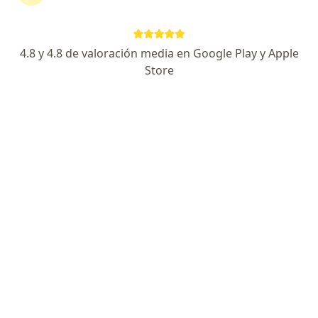
Carrera 13 1N-35 cons. 204, Armenia
•
Mapa
Consultorio privado
Acepta Mapfre Colombia Vida Seguros S.A.
4.8 y 4.8 de valoración media en Google Play y Apple
Este especialista no ofrece reserva de cita en línea en esta dirección.
Store
Solicita una cita
Dr. Luis Edo Jaramillo Jaramillo
Oftalmólogo
3 opiniones
Cra.13 1 N-35 Cons.513, Armenia
•
Mapa