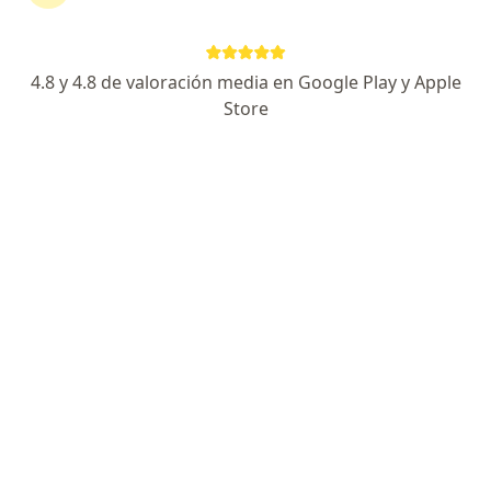
195 opiniones
Carrera 43 # 29-35, la Candelaria, Medellín
•
Mapa
4.8 y 4.8 de valoración media en Google Play y Apple
DuoCare (Clinica de Oftalmología Sandiego consultorio 602)
Store
Acepta Mapfre Colombia Vida Seguros S.A.
Visita Oftalmología
Este especialista no ofrece reserva de cita en línea en esta dirección.
Solicita una cita
Dr. Wilmar Escobar Álvarez