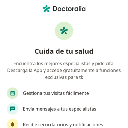
Men
Oftalmólogo • Medellín, Antioquia
Filtros
Seguro:
Mapfre Colombia Vida
Oftalmólogos recomendados de Mapfre
Cuida de tu salud
Colombia Vida Seguros S.A. en Medellín
Encuentra los mejores especialistas y pide cita.
Descarga la App y accede gratuitamente a funciones
exclusivas para ti:
Gestiona tus visitas fácilmente
Envía mensajes a tus especialistas
Destacado
Dr. Andrés Felipe Arango Durango
Recibe recordatorios y notificaciones
·
Ver más
Oftalmólogo