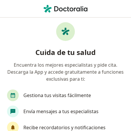
Men
Oftalmólogo • Cali, Valle del Cauca
Filtros
Seguro:
Medplus Medicina Pr
Oftalmólogos recomendados de Medplus
Cuida de tu salud
Medicina Prepagada S.A. en Cali
Encuentra los mejores especialistas y pide cita.
Descarga la App y accede gratuitamente a funciones
exclusivas para ti:
Gestiona tus visitas fácilmente
Envía mensajes a tus especialistas
Dr. Antonio Eduardo Quintero Acevedo
·
Ver más
Oftalmólogo
Recibe recordatorios y notificaciones
31 opiniones