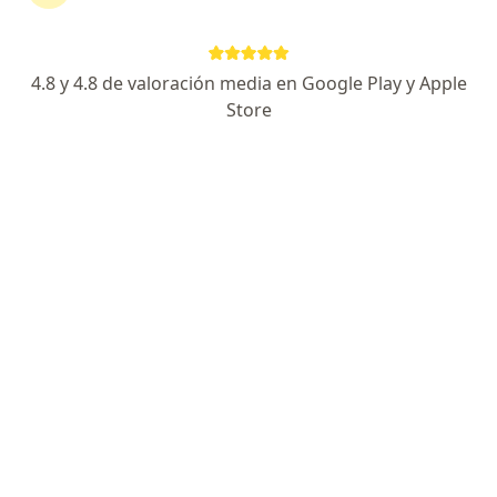
Cirugía de párpados con Laser CO2 sin sangrado.
Elevación de párpados y cejas sin cicatriz visible
4.8 y 4.8 de valoración media en Google Play y Apple
Tratamiento endoscópico del lagrimeo sin cicatriz
Store
Carrera 47 No. 8 C 94., Cali
•
Mapa
Consulta Privada Dr Antonio Quintero
Acepta Medplus Medicina Prepagada S.A.
Visita Oftalmología
Este especialista no ofrece reserva de cita en línea en esta dirección.
Solicita una cita