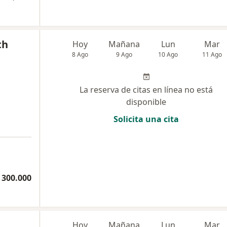
th
Hoy
Mañana
Lun
Mar
8 Ago
9 Ago
10 Ago
11 Ago
La reserva de citas en línea no está
disponible
Solicita una cita
 300.000
Hoy
Mañana
Lun
Mar