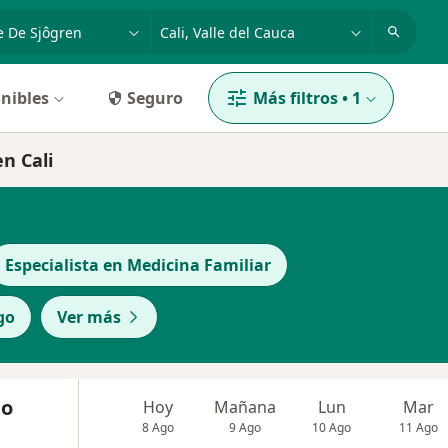
dad, enfermedad o nombre
p. ej. Bogotá
nibles
Seguro
Más filtros
•
1
n Cali
Especialista en Medicina Familiar
go
Ver más
do
Hoy
Mañana
Lun
Mar
8 Ago
9 Ago
10 Ago
11 Ago