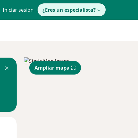
Iniciar sesión
¿Eres un especialista?
Ampliar mapa
Mié
Jue
Vie
12 Ago
13 Ago
14 Ago