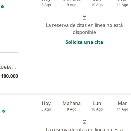
8 Ago
9 Ago
10 Ago
11 Ago
La reserva de citas en línea no está
disponible
Solicita una cita
CLÍNICA DE OTORRINOLARINGOLOGIA Y CIRUGÍA PLÁSTICA - CONSULTORIO 301
 180.000
Hoy
Mañana
Lun
Mar
z
8 Ago
9 Ago
10 Ago
11 Ago
La reserva de citas en línea no está