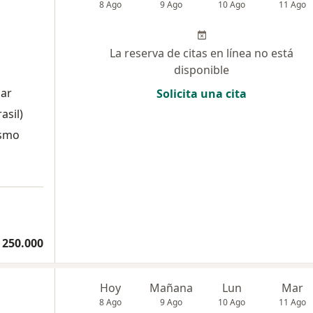
8 Ago
9 Ago
10 Ago
11 Ago
La reserva de citas en línea no está
disponible
lar
Solicita una cita
asil)
ismo
 250.000
Hoy
Mañana
Lun
Mar
8 Ago
9 Ago
10 Ago
11 Ago