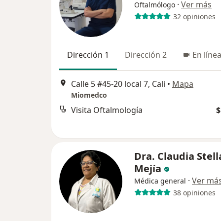
·
Ver más
Oftalmólogo
32 opiniones
Dirección 1
Dirección 2
En líne
Calle 5 #45-20 local 7, Cali
•
Mapa
Miomedco
Visita Oftalmología
$
Dra. Claudia Stel
Mejía
·
Ver má
Médica general
38 opiniones