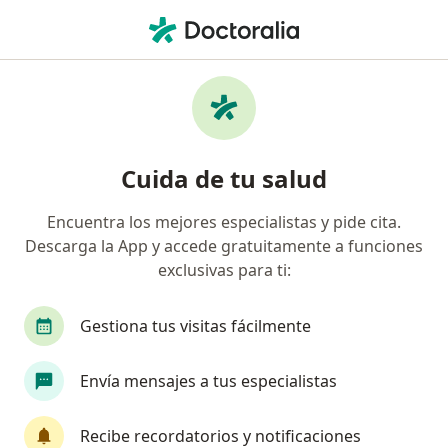
Men
Cataratas • Cali, Valle del Cauca
Filtros
• 1
Seguro
Mapa
Especialistas en Cataratas en Cali
Cuida de tu salud
Encuentra los mejores especialistas y pide cita.
¿Qué especialidad estás buscando?
Descarga la App y accede gratuitamente a funciones
Oftalmólogo
Optómetra
Alergólogo
exclusivas para ti:
Gestiona tus visitas fácilmente
Envía mensajes a tus especialistas
Recibe recordatorios y notificaciones