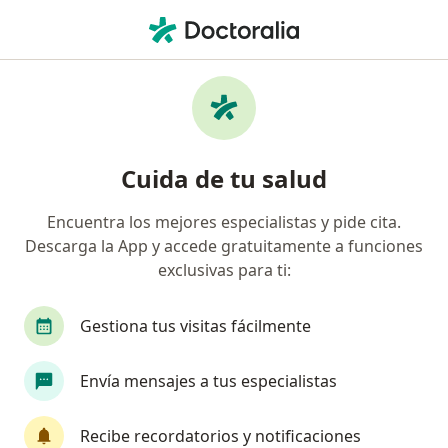
Men
Oftalmólogo • Cali, Valle del Cauca
Filtros
Seguro:
Previser
M
Oftalmólogos recomendados de Previser en
Cuida de tu salud
Cali
Encuentra los mejores especialistas y pide cita.
Descarga la App y accede gratuitamente a funciones
exclusivas para ti:
Gestiona tus visitas fácilmente
Envía mensajes a tus especialistas
Dr. Miguel Angel Lopez Londoño
·
Ver más
Oftalmólogo
Recibe recordatorios y notificaciones
259 opiniones