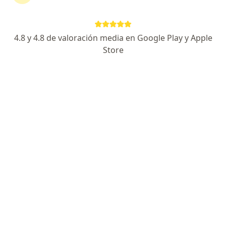
Dirección 1
Dirección 2
4.8 y 4.8 de valoración media en Google Play y Apple
Avenida 3i Norte #49-116, Cali, Valle del Cauca, Cali
•
Mapa
Store
SHALOM CENTRO DE SALUD VISUAL
Acepta Previser
Consulta de Optometría
Este especialista no ofrece reserva de cita en línea en esta dirección.
Solicita una cita