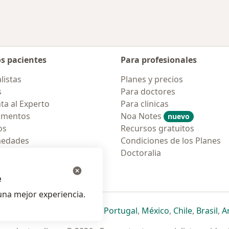
os pacientes
Para profesionales
listas
Planes y precios
s
Para doctores
ta al Experto
Para clinicas
amentos
Noa Notes
nuevo
os
Recursos gratuitos
medades
Condiciones de los Planes
tas Frecuentes
Doctoralia
ión para móvil
e
na mejor experiencia.
ueva pestaña
en una nueva pestaña
e abre en una nueva pestaña
se abre en una nueva pestaña
se abre en una nueva pestaña
se abre en una nueva pestaña
se abre en una nueva p
se abre en una
se abre e
se
Italia
,
Deutschland
,
Česko
,
Portugal
,
México
,
Chile
,
Brasil
,
A