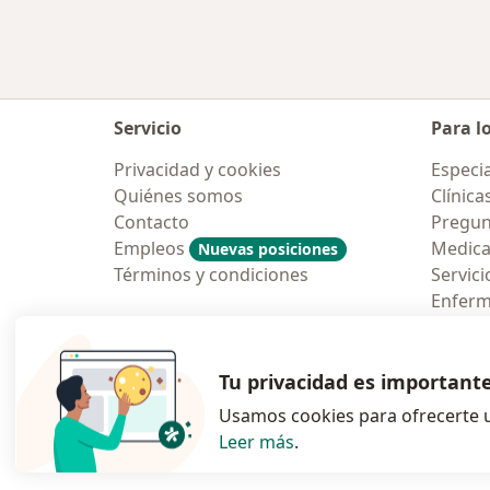
Servicio
Para l
Privacidad y cookies
Especia
Quiénes somos
Clínica
Contacto
Pregun
Empleos
Medic
Nuevas posiciones
Términos y condiciones
Servici
Enfer
Pregun
Aplicac
Tu privacidad es important
Usamos cookies para ofrecerte u
Leer más
.
se abre en una n
se abre 
s
Polska
,
Türkiye
,
España
,