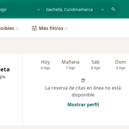
dad, enfermedad o nombre
p. ej. Bogotá
nibles
Más filtros
Hoy
Mañana
Sáb
Dom
heta
6 Ago
7 Ago
8 Ago
9 Ago
gía,
La reserva de citas en línea no está
disponible
Mostrar perfil