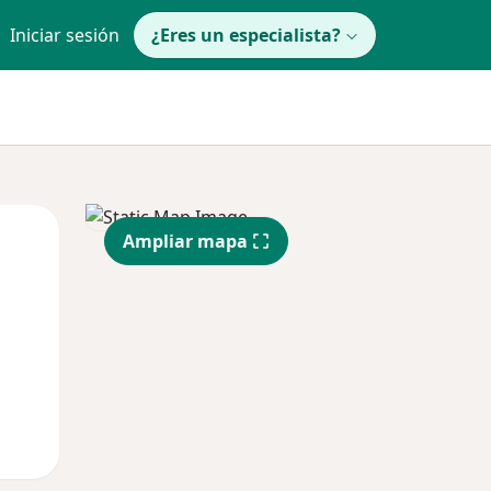
Iniciar sesión
¿Eres un especialista?
Lun
Mar
Mié
Ampliar mapa
10 Ago
11 Ago
12 Ago