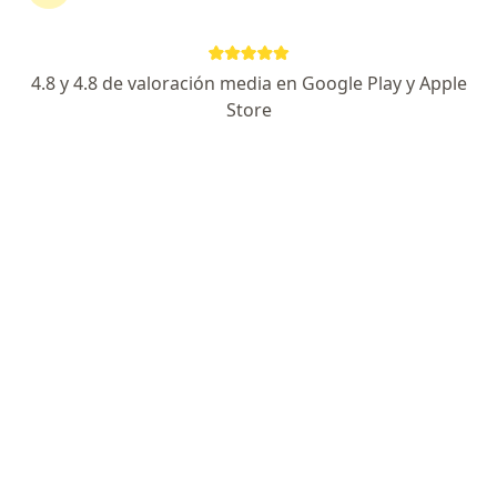
·
Ver más
Oftalmólogo
13 opiniones
4.8 y 4.8 de valoración media en Google Play y Apple
Dirección
En línea
Store
Carrera 16 # 6-15, Zipaquirá
•
Mapa
CMO Medicos Especialistas
Visita Oftalmología
desde $ 160.000
Este especialista no ofrece reserva de cita en línea en esta dirección.
Solicita una cita