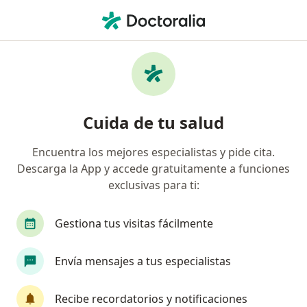
Men
Oftalmólogo • Santa Barbara, Cundinamarca
Filtros
Seguro
Mapa
Oftalmólogos en Santa Barbara
Cuida de tu salud
Encuentra los mejores especialistas y pide cita.
¿Cuál es tu compañía aseguradora?
Descarga la App y accede gratuitamente a funciones
exclusivas para ti:
Gestiona tus visitas fácilmente
Envía mensajes a tus especialistas
Recibe recordatorios y notificaciones
Dr. Luis Enrique Bernal Poveda