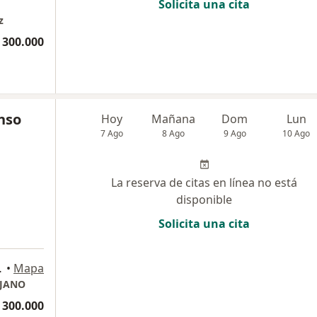
Solicita una cita
z
 300.000
nso
Hoy
Mañana
Dom
Lun
7 Ago
8 Ago
9 Ago
10 Ago
La reserva de citas en línea no está
disponible
Solicita una cita
 Dali, Bogotá
•
Mapa
IJANO
 300.000