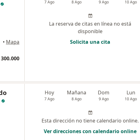
7 Ago
8 Ago
9 Ago
10 Ago
La reserva de citas en línea no está
disponible
•
Mapa
Solicita una cita
 300.000
ndo
Hoy
Mañana
Dom
Lun
7 Ago
8 Ago
9 Ago
10 Ago
Esta dirección no tiene calendario online.
Ver direcciones con calendario online