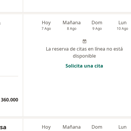
a
Hoy
Mañana
Dom
Lun
7 Ago
8 Ago
9 Ago
10 Ago
La reserva de citas en línea no está
disponible
Solicita una cita
 360.000
osa
Hoy
Mañana
Dom
Lun