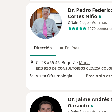
Dr. Pedro Federic
Cortes Niño
·
Ver más
Oftalmólogo
1270 opinione
Dirección
En línea
Cl. 23 #66-46, Bogotá
•
Mapa
EDIFICIO DE CONSULTORIOS CLINICA COLO
Visita Oftalmología
Precio sin es
Dr. Jaime Andrés 
Garavito
·
Ver más
Oftalmólogo