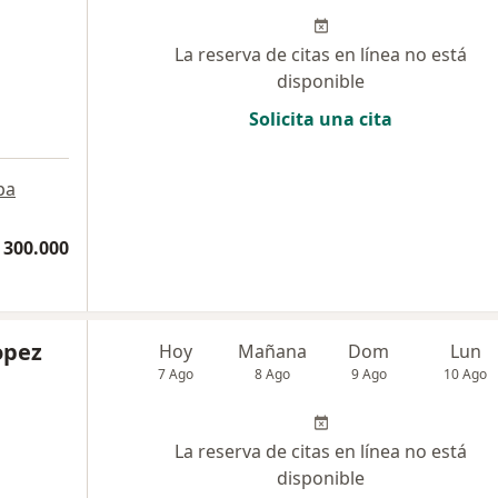
La reserva de citas en línea no está
disponible
Solicita una cita
pa
 300.000
opez
Hoy
Mañana
Dom
Lun
7 Ago
8 Ago
9 Ago
10 Ago
La reserva de citas en línea no está
disponible