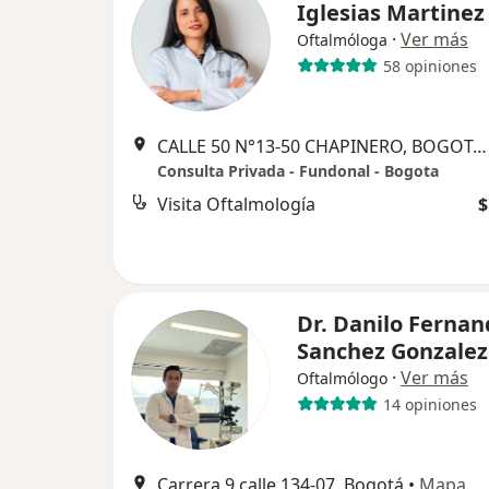
Iglesias Martinez
·
Ver más
Oftalmóloga
58 opiniones
CALLE 50 N°13-50 CHAPINERO, BOGOTA COLOMBIA, Bogotá
Consulta Privada - Fundonal - Bogota
Visita Oftalmología
$
Dr. Danilo Ferna
Sanchez Gonzalez
·
Ver más
Oftalmólogo
14 opiniones
Carrera 9 calle 134-07, Bogotá
•
Mapa