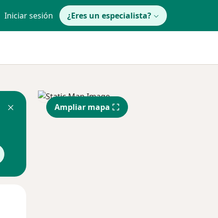
Iniciar sesión
¿Eres un especialista?
Ampliar mapa
Mar
Mié
Jue
11 Ago
12 Ago
13 Ago