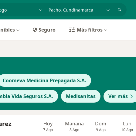
dad, enfermedad o nombre
p. ej. Bogotá
nibles
Seguro
Más filtros
Coomeva Medicina Prepagada S.A.
bia Vida Seguros S.A.
Medisanitas
Ver más
arez
Hoy
Mañana
Dom
Lun
7 Ago
8 Ago
9 Ago
10 Ago