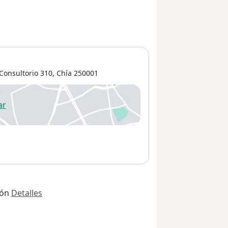
Consultorio 310,
Chía
250001
ar
 abre en una nueva pestaña
ión
Detalles