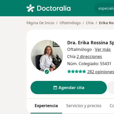
especiali
Página De Inicio
Oftalmólogo
Chía
Erika Ro
Dra.
Erika Rossina S
s
Oftalmólogo
·
Ver más
Chía
2 direcciones
Núm. Colegiado: 55431
282 opinione
Agendar cita
Experiencia
Servicios y precios
Co