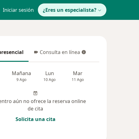
Iniciar sesión
¿Eres un especialista?
presencial
Consulta en línea
resencial
Consulta en línea
Mañana
Lun
Mar
Mié
Jue
9 Ago
10 Ago
11 Ago
12 Ago
13 Ag
entro aún no ofrece la reserva online
de cita
Solicita una cita