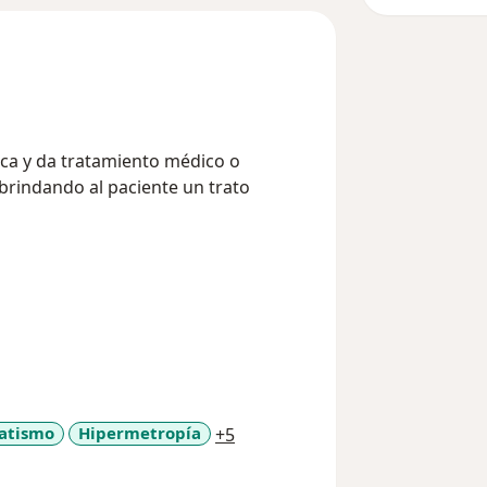
ica y da tratamiento médico o
 brindando al paciente un trato
a11y_sr_more_diseases
atismo
Hipermetropía
+5