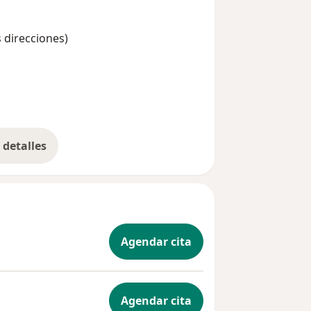
s direcciones)
detalles
bre la experiencia
Agendar cita
Agendar cita