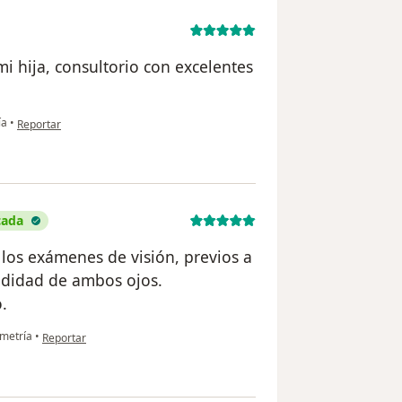
i hija, consultorio con excelentes
en opinión del usuario DB
ía
•
Reportar
cada
 los exámenes de visión, previos a
undidad de ambos ojos.
.
en opinión del usuario Jaime Escobar Fernández
metría
•
Reportar