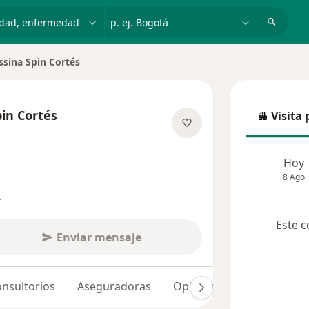
dad, enfermedad o nombre
p. ej. Bogotá
ssina Spin Cortés
pin Cortés
Visita 
Visita p
obre las especializaciones
Hoy
8 Ago
s
Este c
Enviar mensaje
nsultorios
Aseguradoras
Opiniones (282)