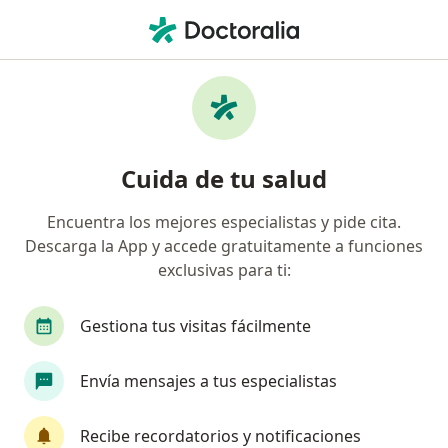
Men
Oftalmólogo • Rionegro, Antioquia
Filtros
Seguro:
Suramericana S.A.
Oftalmólogos recomendados de
Cuida de tu salud
Suramericana S.A. en Rionegro
Encuentra los mejores especialistas y pide cita.
Descarga la App y accede gratuitamente a funciones
exclusivas para ti:
Gestiona tus visitas fácilmente
Envía mensajes a tus especialistas
Dr. Andrés Felipe Arango Durango
·
Ver más
Oftalmólogo
Recibe recordatorios y notificaciones
195 opiniones