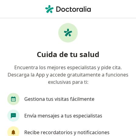
Men
Presbicia • Rionegro, Antioquia
Filtros
• 1
Seguro
Mapa
Especialistas en Presbicia en Rionegro
Cuida de tu salud
Encuentra los mejores especialistas y pide cita.
¿Qué especialidad estás buscando?
Descarga la App y accede gratuitamente a funciones
Oftalmólogo
Optómetra
exclusivas para ti:
Gestiona tus visitas fácilmente
Envía mensajes a tus especialistas
Recibe recordatorios y notificaciones