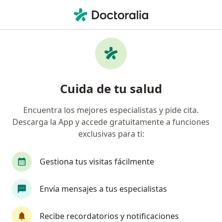
Men
Hipermetropía • Rionegro, Antioquia
Filtros
• 1
Seguro
Mapa
Especialistas en Hipermetropía en Rionegro
Cuida de tu salud
Encuentra los mejores especialistas y pide cita.
¿Qué especialidad estás buscando?
Descarga la App y accede gratuitamente a funciones
Oftalmólogo
Optómetra
exclusivas para ti:
Gestiona tus visitas fácilmente
Envía mensajes a tus especialistas
Recibe recordatorios y notificaciones