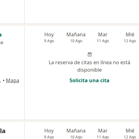
Hoy
Mañana
Mar
Mié
9 Ago
10 Ago
11 Ago
12 Ago
go
La reserva de citas en línea no está
disponible
ipre, Rionegro
•
Mapa
Solicita una cita
la
Hoy
Mañana
Mar
Mié
9 Ago
10 Ago
11 Ago
12 Ago