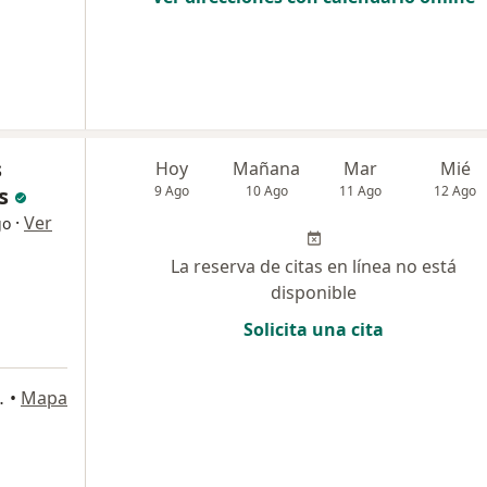
s
Hoy
Mañana
Mar
Mié
s
9 Ago
10 Ago
11 Ago
12 Ago
·
Ver
go
La reserva de citas en línea no está
disponible
Solicita una cita
ipre, Rionegro
•
Mapa