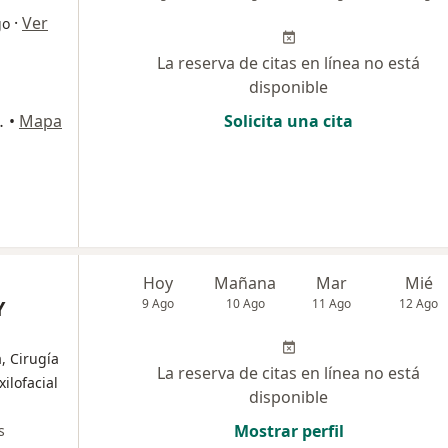
·
Ver
go
La reserva de citas en línea no está
disponible
ipre, Rionegro
•
Mapa
Solicita una cita
Hoy
Mañana
Mar
Mié
Y
9 Ago
10 Ago
11 Ago
12 Ago
, Cirugía
La reserva de citas en línea no está
ilofacial
disponible
Mostrar perfil
s