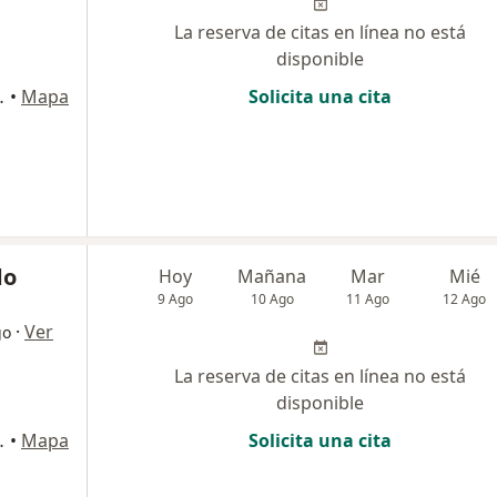
La reserva de citas en línea no está
disponible
ipre, Rionegro
•
Mapa
Solicita una cita
do
Hoy
Mañana
Mar
Mié
9 Ago
10 Ago
11 Ago
12 Ago
·
Ver
go
La reserva de citas en línea no está
disponible
ipre, Rionegro
•
Mapa
Solicita una cita