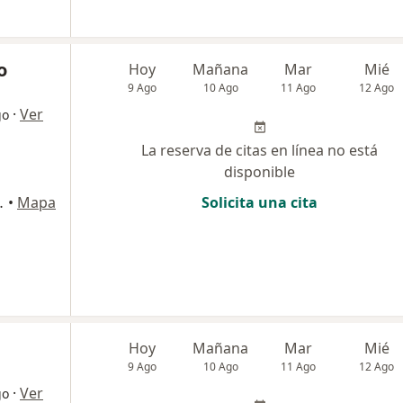
o
Hoy
Mañana
Mar
Mié
9 Ago
10 Ago
11 Ago
12 Ago
·
Ver
go
La reserva de citas en línea no está
disponible
ipre, Rionegro
•
Mapa
Solicita una cita
Hoy
Mañana
Mar
Mié
9 Ago
10 Ago
11 Ago
12 Ago
·
Ver
go