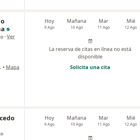
do
Hoy
Mañana
Mar
Mié
ma
9 Ago
10 Ago
11 Ago
12 Ago
·
Ver
go
La reserva de citas en línea no está
disponible
ipre, Rionegro
•
Mapa
Solicita una cita
icedo
Hoy
Mañana
Mar
Mié
9 Ago
10 Ago
11 Ago
12 Ago
go