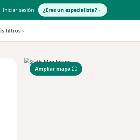
Iniciar sesión
¿Eres un especialista?
s filtros
Jue
Vie
Sáb
Ampliar mapa
13 Ago
14 Ago
15 Ago