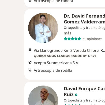
Artroscopia de cadera
Dr. David Fernan
Gomez Valderra
Ortopedista y traumatólo
más
21 opiniones
Vía Llanogrande Km 2 Vereda Ch
QUIROFANOS LLANOGRANDE BY ORVE
Acepta Suramericana S.A.
Artroscopia de rodilla
David Enrique Ca
Ruiz
Ortopedista y traumatólo