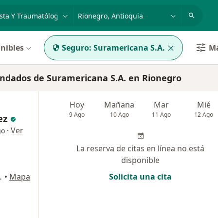
dad, enfermedad o nombre
p. ej. Bogotá
nibles
Seguro:
Suramericana S.A.
Má
ndados de Suramericana S.A. en Rionegro
Hoy
Mañana
Mar
Mié
9 Ago
10 Ago
11 Ago
12 Ago
ez
·
Ver
go
La reserva de citas en línea no está
disponible
ipre, Rionegro
•
Mapa
Solicita una cita