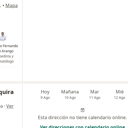
ipre, Rionegro
•
Mapa
go Fernando
n Arango
pedista y
matólogo
quira
Hoy
Mañana
Mar
Mié
9 Ago
10 Ago
11 Ago
12 Ago
·
Ver
go
Esta dirección no tiene calendario online.
Ver direcciones con calendario online