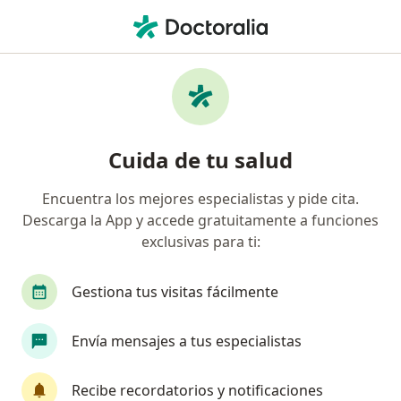
Men
Oncólogo • Bogotá, Cundinamarca
Filtros
Seguro:
Ecopetrol S.A.
Oncólogos recomendados de Ecopetrol S.A.
Cuida de tu salud
en Bogotá
Encuentra los mejores especialistas y pide cita.
Descarga la App y accede gratuitamente a funciones
exclusivas para ti:
Gestiona tus visitas fácilmente
Envía mensajes a tus especialistas
Nuevo perfil en Doctoralia
Dra. Angela Maria Luna Meza
Recibe recordatorios y notificaciones
Oncóloga, Internista