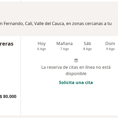
n Fernando, Cali, Valle del Cauca, en zonas cercanas a tu
reras
Hoy
Mañana
Sáb
Dom
6 Ago
7 Ago
8 Ago
9 Ago
La reserva de citas en línea no está
disponible
Solicita una cita
$ 80.000