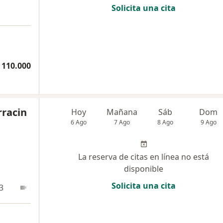
Solicita una cita
 110.000
rracin
Hoy
Mañana
Sáb
Dom
6 Ago
7 Ago
8 Ago
9 Ago
La reserva de citas en línea no está
disponible
Solicita una cita
3
En línea