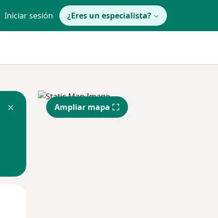
Iniciar sesión
¿Eres un especialista?
Ampliar mapa
Lun
Mar
Mié
10 Ago
11 Ago
12 Ago