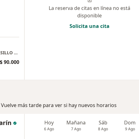
La reserva de citas en línea no está
disponible
Solicita una cita
OPTICALIA DR. RUBIO C.C. UNICENTRO // PASILLO 1 LOCAL 207
$ 90.000
 Vuelve más tarde para ver si hay nuevos horarios
arín
Hoy
Mañana
Sáb
Dom
6 Ago
7 Ago
8 Ago
9 Ago