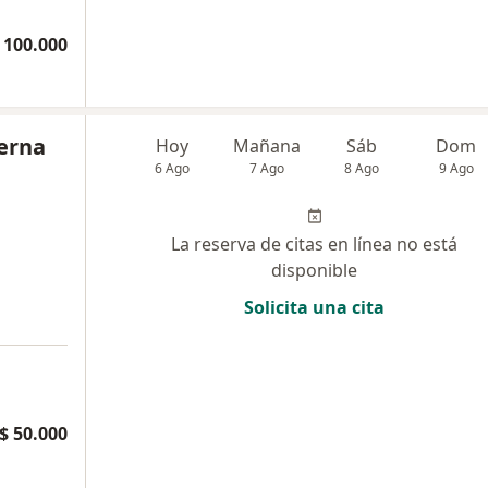
 100.000
Serna
Hoy
Mañana
Sáb
Dom
6 Ago
7 Ago
8 Ago
9 Ago
La reserva de citas en línea no está
disponible
Solicita una cita
$ 50.000