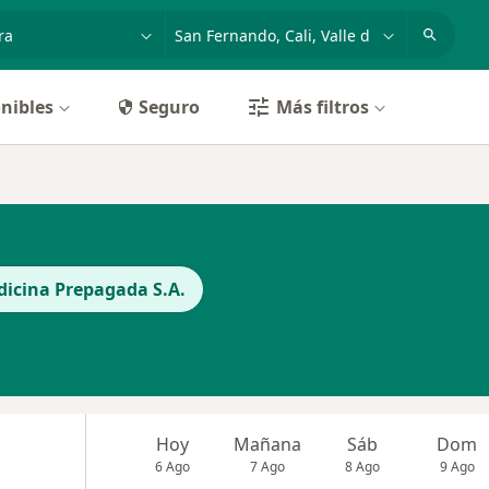
dad, enfermedad o nombre
p. ej. Bogotá
nibles
Seguro
Más filtros
icina Prepagada S.A.
Hoy
Mañana
Sáb
Dom
6 Ago
7 Ago
8 Ago
9 Ago