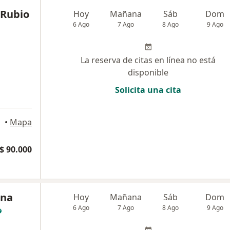
 Rubio
Hoy
Mañana
Sáb
Dom
6 Ago
7 Ago
8 Ago
9 Ago
La reserva de citas en línea no está
disponible
Solicita una cita
•
Mapa
$ 90.000
ena
Hoy
Mañana
Sáb
Dom
6 Ago
7 Ago
8 Ago
9 Ago