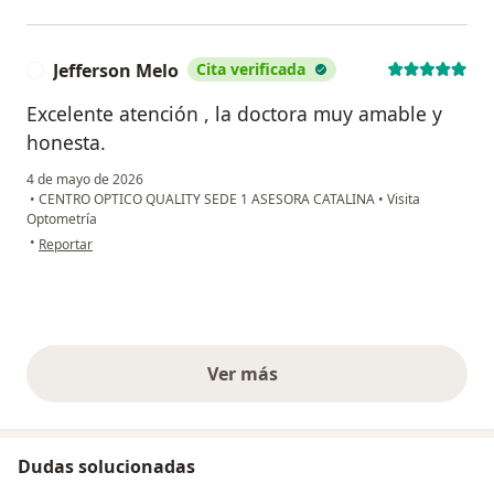
Jefferson Melo
Cita verificada
J
Excelente atención , la doctora muy amable y
honesta.
4 de mayo de 2026
•
CENTRO OPTICO QUALITY SEDE 1 ASESORA CATALINA
•
Visita
Optometría
en opinión del usuario Jefferson Melo
•
Reportar
Ver más
opiniones anteriores
Dudas solucionadas