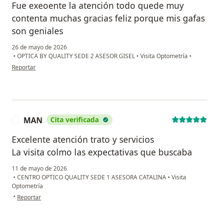
Fue exeoente la atención todo quede muy
contenta muchas gracias feliz porque mis gafas
son geniales
26 de mayo de 2026
•
OPTICA BY QUALITY SEDE 2 ASESOR GISEL
•
Visita Optometría
•
en opinión del usuario Amilbia
Reportar
MAN
Cita verificada
M
Excelente atención trato y servicios
La visita colmo las expectativas que buscaba
11 de mayo de 2026
•
CENTRO OPTICO QUALITY SEDE 1 ASESORA CATALINA
•
Visita
Optometría
en opinión del usuario MAN
•
Reportar