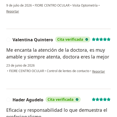
9 de julio de 2026
•
FIORE CENTRO OCULAR
•
Visita Optometría
•
en opinión del usuario Leidy
Reportar
Valentina Quintero
Cita verificada
V
Me encanta la atención de la doctora, es muy
amable y siempre atenta, doctora eres la mejor
23 de junio de 2026
en opinión del us
•
FIORE CENTRO OCULAR
•
Control de lentes de contacto
•
Reportar
Hader Agudelo
Cita verificada
H
Eficacia y responsabilidad lo que demuestra el
profesionalismo