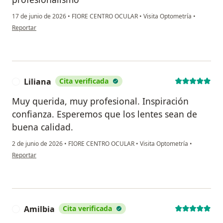
17 de junio de 2026
•
FIORE CENTRO OCULAR
•
Visita Optometría
•
en opinión del usuario Hader Agudelo
Reportar
Liliana
Cita verificada
L
Muy querida, muy profesional. Inspiración
confianza. Esperemos que los lentes sean de
buena calidad.
2 de junio de 2026
•
FIORE CENTRO OCULAR
•
Visita Optometría
•
en opinión del usuario Liliana
Reportar
Amilbia
Cita verificada
A