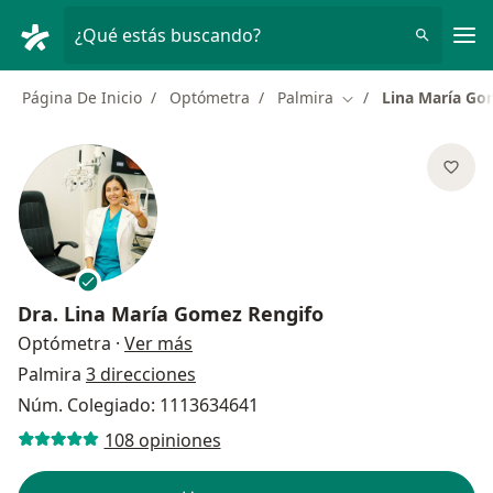
Men
¿Qué estás buscando?
Página De Inicio
Optómetra
Palmira
Lina María Go
Cambiar de ciudad
Dra.
Lina María Gomez Rengifo
sobre las especializaciones
Optómetra
·
Ver más
Palmira
3 direcciones
Núm. Colegiado: 1113634641
108 opiniones