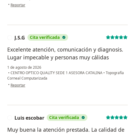
en opinión del usuario Zharick Lorena Ducuara Bolívar
•
Reportar
J.S.G
Cita verificada
J
Excelente atención, comunicación y diagnosis.
Lugar impecable y personas muy cálidas
1 de agosto de 2026
•
CENTRO OPTICO QUALITY SEDE 1 ASESORA CATALINA
•
Topografía
Corneal Computarizada
en opinión del usuario J.S.G
•
Reportar
Luis escobar
Cita verificada
L
Muy buena la atención prestada. La calidad de