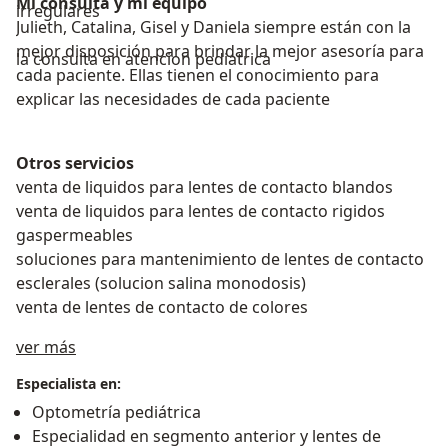
Mi consulta y mi equipo
irregulares
Julieth, Catalina, Gisel y Daniela siempre están con la
mejor disposición para brindar la mejor asesoría para
la consulta en atencion pediatrica
cada paciente. Ellas tienen el conocimiento para
explicar las necesidades de cada paciente
Otros servicios
venta de liquidos para lentes de contacto blandos
venta de liquidos para lentes de contacto rigidos
gaspermeables
soluciones para mantenimiento de lentes de contacto
esclerales (solucion salina monodosis)
venta de lentes de contacto de colores
Acerca de mí
ver más
Especialista en:
Optometría pediátrica
Especialidad en segmento anterior y lentes de