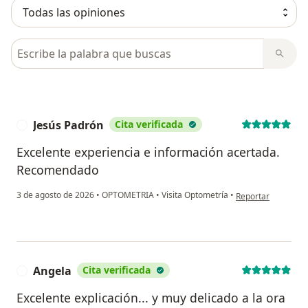
Busca en opiniones
Jesús Padrón
Cita verificada
J
Excelente experiencia e información acertada.
Recomendado
en opinión del usu
3 de agosto de 2026
•
OPTOMETRIA
•
Visita Optometría
•
Reportar
Angela
Cita verificada
A
Excelente explicación... y muy delicado a la ora