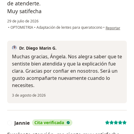
de atenderte.
Muy satifecha
29 de julio de 2026
en opinión del u
•
OPTOMETRIA
•
Adaptación de lentes para queratocono
•
Reportar
Dr. Diego Marin G.
Muchas gracias, Ángela. Nos alegra saber que te
sentiste bien atendida y que la explicación fue
clara. Gracias por confiar en nosotros. Será un
gusto acompañarte nuevamente cuando lo
necesites.
3 de agosto de 2026
Jannie
Cita verificada
J