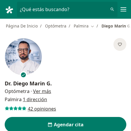
Men
¿Qué estás buscando?
Página De Inicio
Optómetra
Palmira
Diego Marin G
Cambiar de ciudad
Dr.
Diego Marin G.
sobre las especializaciones
Optómetra
·
Ver más
Palmira
1 dirección
42 opiniones
Agendar cita