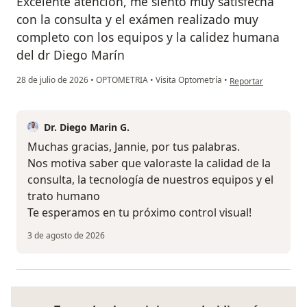
Excelente atención, me siento muy satisfecha
con la consulta y el exámen realizado muy
completo con los equipos y la calidez humana
del dr Diego Marín
en opinión del usuar
28 de julio de 2026
•
OPTOMETRIA
•
Visita Optometría
•
Reportar
Dr. Diego Marin G.
Muchas gracias, Jannie, por tus palabras.
Nos motiva saber que valoraste la calidad de la
consulta, la tecnología de nuestros equipos y el
trato humano
Te esperamos en tu próximo control visual!
3 de agosto de 2026