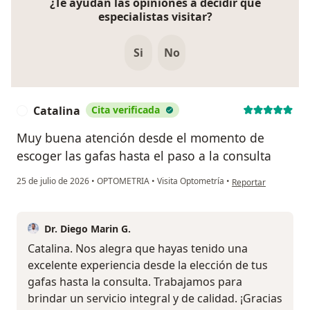
¿Te ayudan las opiniones a decidir qué
especialistas visitar?
Si
No
Catalina
Cita verificada
C
Muy buena atención desde el momento de
escoger las gafas hasta el paso a la consulta
en opinión del usuar
25 de julio de 2026
•
OPTOMETRIA
•
Visita Optometría
•
Reportar
Dr. Diego Marin G.
Catalina. Nos alegra que hayas tenido una
excelente experiencia desde la elección de tus
gafas hasta la consulta. Trabajamos para
brindar un servicio integral y de calidad. ¡Gracias