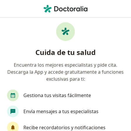
Men
Optómetra • Yumbo, Valle del Cauca
Filtros
Seguro
Mapa
Optómetras en Yumbo
Cuida de tu salud
Encuentra los mejores especialistas y pide cita.
¿Cuál es tu compañía aseguradora?
Descarga la App y accede gratuitamente a funciones
Colmedica Medicina Prepagada S.A.
exclusivas para ti:
Gestiona tus visitas fácilmente
Envía mensajes a tus especialistas
Recibe recordatorios y notificaciones