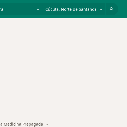
dad, enfermedad o nombre
p. ej. Bogotá
des más tratadas
a Medicina Prepagada
Cambiar de ciudad