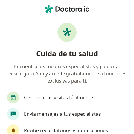
Men
Ojo Seco • Cúcuta, Norte de Santander
Filtros
• 1
Mapa
Especialistas en Ojo seco en Cúcuta
Cuida de tu salud
Encuentra los mejores especialistas y pide cita.
¿Qué especialidad estás buscando?
Descarga la App y accede gratuitamente a funciones
Optómetra
Oftalmólogo
exclusivas para ti:
Gestiona tus visitas fácilmente
Envía mensajes a tus especialistas
Recibe recordatorios y notificaciones