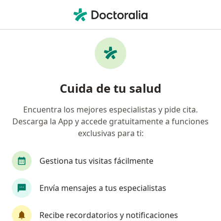
Men
Hipermetropía • Cúcuta, Norte de Santander
Filtros
• 1
Seguro
Mapa
Especialistas en Hipermetropía en Cúcuta
Cuida de tu salud
Encuentra los mejores especialistas y pide cita.
¿Qué especialidad estás buscando?
Descarga la App y accede gratuitamente a funciones
Optómetra
Oftalmólogo
exclusivas para ti:
Gestiona tus visitas fácilmente
Envía mensajes a tus especialistas
Recibe recordatorios y notificaciones