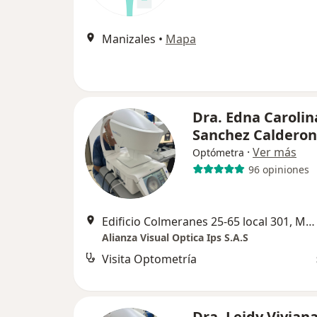
Manizales
•
Mapa
Dra. Edna Carolin
Sanchez Calderon
·
Ver más
Optómetra
96 opiniones
Edificio Colmeranes 25-65 local 301, Manizales
Alianza Visual Optica Ips S.A.S
Visita Optometría
Dra. Leidy Vivian