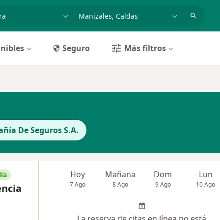
dad, enfermedad o nombre
p. ej. Bogotá
nibles
Seguro
Más filtros
ñía De Seguros S.A.
Hoy
Mañana
Dom
Lun
ia
7 Ago
8 Ago
9 Ago
10 Ago
encia
La reserva de citas en línea no está