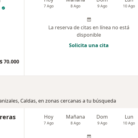
7 Ago
8 Ago
9 Ago
10 Ago
La reserva de citas en línea no está
disponible
Solicita una cita
$ 70.000
anizales, Caldas, en zonas cercanas a tu búsqueda
reras
Hoy
Mañana
Dom
Lun
7 Ago
8 Ago
9 Ago
10 Ago