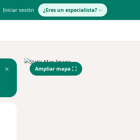
Iniciar sesión
¿Eres un especialista?
Ampliar mapa
Mar
Mié
Jue
11 Ago
12 Ago
13 Ago