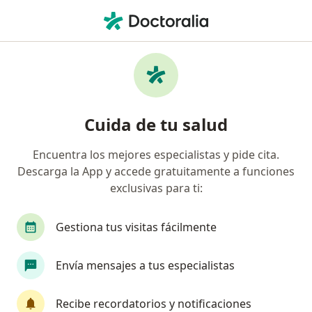
Men
Irritación Ocular • Manizales, Caldas
Filtros
• 1
Mapa
Especialistas en Irritación ocular en
Cuida de tu salud
Manizales
Encuentra los mejores especialistas y pide cita.
Descarga la App y accede gratuitamente a funciones
¿Qué especialidad estás buscando?
exclusivas para ti:
Optómetra
Gestiona tus visitas fácilmente
Envía mensajes a tus especialistas
Recibe recordatorios y notificaciones