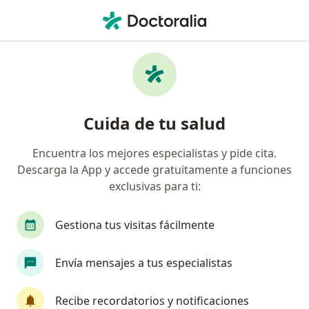
Men
Optómetra • Yopal, Casanare
Filtros
Seguro
Mapa
Optómetras en Yopal
Cuida de tu salud
Encuentra los mejores especialistas y pide cita.
¿Cuál es tu compañía aseguradora?
Descarga la App y accede gratuitamente a funciones
exclusivas para ti:
Gestiona tus visitas fácilmente
Envía mensajes a tus especialistas
Recibe recordatorios y notificaciones