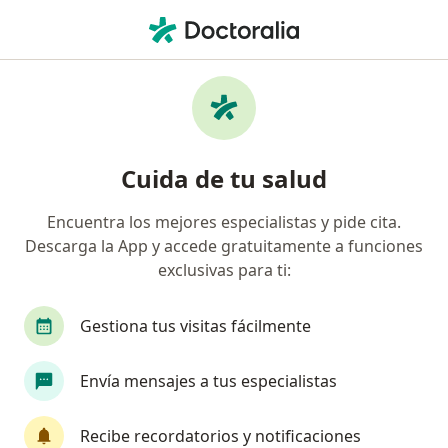
Men
Astigmatismo • Yopal, Casanare
Filtros
• 1
Seguro
Mapa
Especialistas en Astigmatismo en Yopal
Cuida de tu salud
Encuentra los mejores especialistas y pide cita.
¿Qué especialidad estás buscando?
Descarga la App y accede gratuitamente a funciones
Oftalmólogo
Optómetra
exclusivas para ti:
Gestiona tus visitas fácilmente
Envía mensajes a tus especialistas
Recibe recordatorios y notificaciones