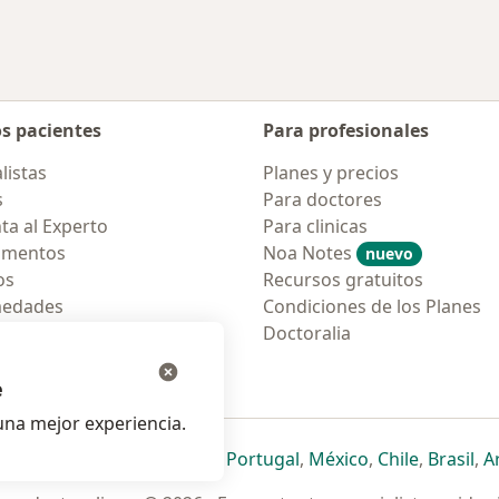
os pacientes
Para profesionales
listas
Planes y precios
s
Para doctores
ta al Experto
Para clinicas
amentos
Noa Notes
nuevo
os
Recursos gratuitos
medades
Condiciones de los Planes
tas Frecuentes
Doctoralia
ión para móvil
e
na mejor experiencia.
ueva pestaña
en una nueva pestaña
e abre en una nueva pestaña
se abre en una nueva pestaña
se abre en una nueva pestaña
se abre en una nueva pestaña
se abre en una nueva p
se abre en una
se abre e
se
Italia
,
Deutschland
,
Česko
,
Portugal
,
México
,
Chile
,
Brasil
,
A