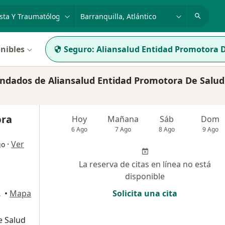
dad, enfermedad o nombre
p. ej. Bogotá
nibles
Seguro:
Aliansalud Entidad Promotora D
dados de Aliansalud Entidad Promotora De Salud 
bra
Hoy
Mañana
Sáb
Dom
6 Ago
7 Ago
8 Ago
9 Ago
·
Ver
go
La reserva de citas en línea no está
disponible
anquilla
•
Mapa
Solicita una cita
e Salud