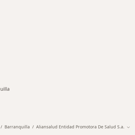
uilla
des más tratadas
Barranquilla
Aliansalud Entidad Promotora De Salud S.a.
mbiar de ciudad
Cam