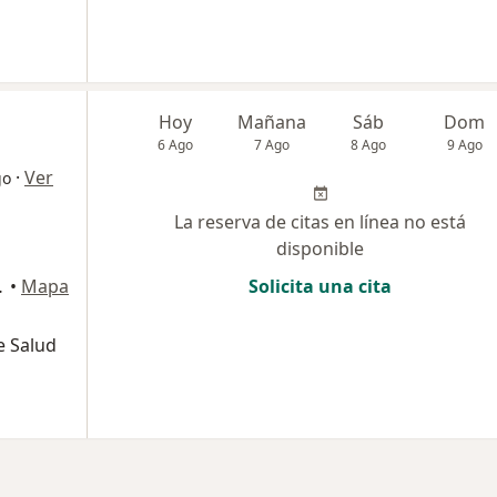
Hoy
Mañana
Sáb
Dom
6 Ago
7 Ago
8 Ago
9 Ago
·
Ver
go
La reserva de citas en línea no está
disponible
 , Barranquilla
•
Mapa
Solicita una cita
e Salud