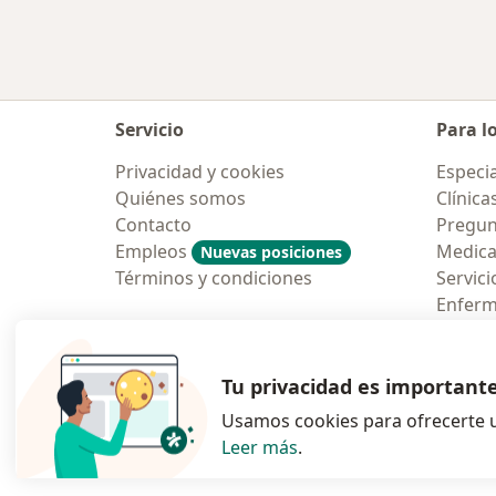
Servicio
Para l
Privacidad y cookies
Especia
Quiénes somos
Clínica
Contacto
Pregun
Empleos
Medic
Nuevas posiciones
Términos y condiciones
Servici
Enfer
Pregun
Aplicac
Tu privacidad es important
Usamos cookies para ofrecerte u
Leer más
.
se abre en una n
se abre 
s
Polska
,
Türkiye
,
España
,