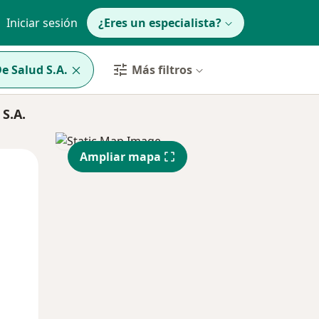
Iniciar sesión
¿Eres un especialista?
e Salud S.A.
Más filtros
S.A.
Ampliar mapa
Lun
Mar
Mié
10 Ago
11 Ago
12 Ago