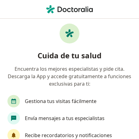
Men
Fascitis Plantar • Barranquilla, Atlántico
Filtros
• 1
Seguro
Mapa
Especialistas en Fascitis plantar en
Cuida de tu salud
Barranquilla
Encuentra los mejores especialistas y pide cita.
Descarga la App y accede gratuitamente a funciones
¿Qué especialidad estás buscando?
exclusivas para ti:
Ortopedista y Traumatólogo
Fisioterapeuta
Gestiona tus visitas fácilmente
Envía mensajes a tus especialistas
Recibe recordatorios y notificaciones