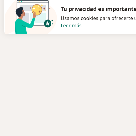
Tu privacidad es important
Usamos cookies para ofrecerte u
Leer más
.
Servicio
Para l
Privacidad y cookies
Especia
Quiénes somos
Clínica
Contacto
Pregun
Empleos
Medic
Nuevas posiciones
Términos y condiciones
Servici
Enfer
Pregun
Aplicac