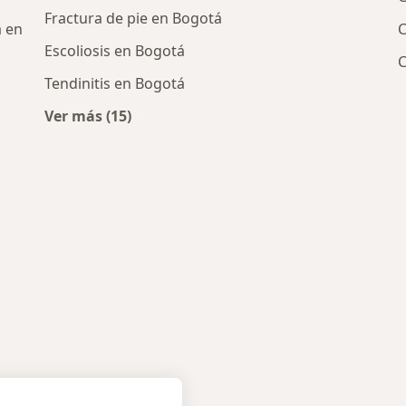
Fractura de pie en Bogotá
a en
C
Escoliosis en Bogotá
C
Tendinitis en Bogotá
Ver más (15)
cos más populares
Más en esta categoría: Enfermedades más t