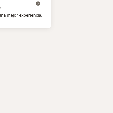
e
na mejor experiencia.
os pacientes
Para profesionales
listas
Planes y precios
s
Para doctores
ta al Experto
Para clinicas
amentos
Noa Notes
nuevo
os
Recursos gratuitos
medades
Condiciones de los Planes
tas Frecuentes
Doctoralia
ión para móvil