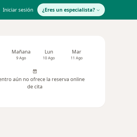
Iniciar sesión
¿Eres un especialista?
Mañana
Lun
Mar
Mié
Jue
9 Ago
10 Ago
11 Ago
12 Ago
13 Ag
entro aún no ofrece la reserva online
de cita