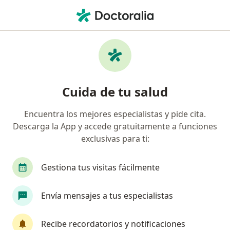
Men
Ortopedista Y Traumatólogo • Cali, Valle del Cauca
Filtros
Seguro:
Medisanitas
Ortopedistas y traumatólogos
Cuida de tu salud
recomendados de Medisanitas en Cali
Encuentra los mejores especialistas y pide cita.
Descarga la App y accede gratuitamente a funciones
exclusivas para ti:
Gestiona tus visitas fácilmente
Envía mensajes a tus especialistas
Dr. Mateo Renato Alzate Munera
·
Ver más
Ortopedista y traumatólogo
Recibe recordatorios y notificaciones
55 opiniones