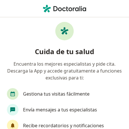
Men
Deformidades En Rodilla • Cali, Valle del Cauca
Filtros
• 1
Seguro
Mapa
Especialistas en Deformidades en rodilla en
Cuida de tu salud
Cali
Encuentra los mejores especialistas y pide cita.
Descarga la App y accede gratuitamente a funciones
¿Qué especialidad estás buscando?
exclusivas para ti:
Ortopedista y Traumatólogo
Enfermero
E
Gestiona tus visitas fácilmente
Envía mensajes a tus especialistas
Recibe recordatorios y notificaciones