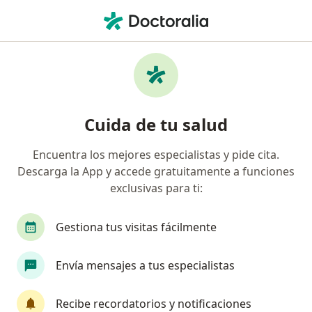
Men
Ortopedista Y Traumatólogo • Ipiales, Nariño
Filtros
Seguro:
Allianz Seguros S.A.
Ortopedistas y traumatólogos
Cuida de tu salud
recomendados de Allianz Seguros S.A. en
Ipiales
Encuentra los mejores especialistas y pide cita.
Descarga la App y accede gratuitamente a funciones
exclusivas para ti:
Gestiona tus visitas fácilmente
Envía mensajes a tus especialistas
Dr. Camilo Delgado
Recibe recordatorios y notificaciones
·
Ver más
Ortopedista y traumatólogo