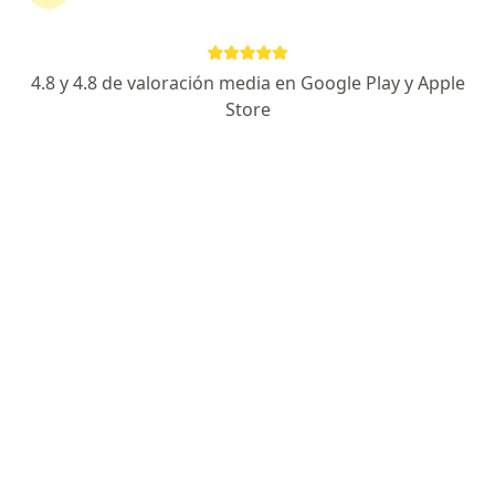
10 opiniones
Dirección
En línea
4.8 y 4.8 de valoración media en Google Play y Apple
Store
Ipiales
•
Mapa
Consultorio Dr Camilo Delgado Ortopedia y Traumatologia - Ipiales.
Acepta Allianz Seguros S.A.
Visita Ortopedia y Traumatología
Este especialista no ofrece reserva de cita en línea en esta dirección.
Solicita una cita
Búsquedas relacionadas
Enfermedades más tratadas
Tendinitis en Ipiales