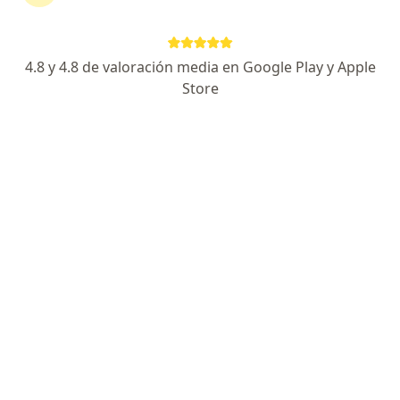
·
Ver más
Ortopedista y traumatólogo
522 opiniones
4.8 y 4.8 de valoración media en Google Play y Apple
calle 158 no 20-95 torre c piso 3 cons312 Clinica Fosunab, Floridablanca
•
Mapa
Store
Consultorio privado
Acepta Allianz Seguros S.A.
Consulta de Ortopedia y Traumatología
Este especialista no ofrece reserva de cita en línea en esta dirección.
Solicita una cita