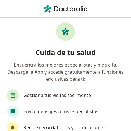
Men
Ortopedista Y Traumatólogo • Bucaramanga, Santander
Filtros
Seguro:
Allianz Seguros S.A.
Ortopedistas y traumatólogos
Cuida de tu salud
recomendados de Allianz Seguros S.A. en
Bucaramanga
Encuentra los mejores especialistas y pide cita.
Descarga la App y accede gratuitamente a funciones
exclusivas para ti:
Gestiona tus visitas fácilmente
Envía mensajes a tus especialistas
Destacado
Recibe recordatorios y notificaciones
Dr. Omar Alejandro Amado Pico